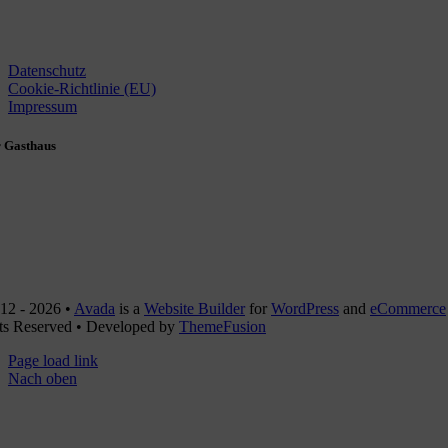
Datenschutz
Cookie-Richtlinie (EU)
Impressum
 Gasthaus
ick Kassens
um Dorfstraße 6
9 Rhede (Ems)
04964 – 239
info@ferienwohnung-kassens.de
12 - 2026 •
Avada
is a
Website Builder
for
WordPress
and
eCommerce
ts Reserved • Developed by
ThemeFusion
Page load link
Nach oben