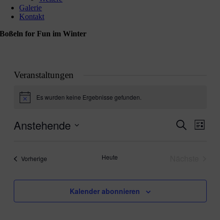
Galerie
Kontakt
Boßeln for Fun im Winter
Veranstaltungen
Es wurden keine Ergebnisse gefunden.
Hinweis
Anstehende
Veranstal
Veran
Suche
Liste
Ansic
Suche
Datum
Navig
wählen.
und
Heute
Nächste
Veranstaltungen
Vorherige
Ansichten
Veranstal
Navigati
Kalender abonnieren