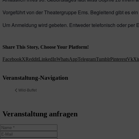
Vorgeführt von der Theatergruppe Ems. Begleitend gibt es ei
Um Anmeldung wird gebeten. Entweder telefonisch oder per E
Share This Story, Choose Your Platform!
Facebook
X
Reddit
LinkedIn
WhatsApp
Telegram
Tumblr
Pinterest
Vk
Xi
Veranstaltung-Navigation
Wild-Buffet
Veranstaltung anfragen